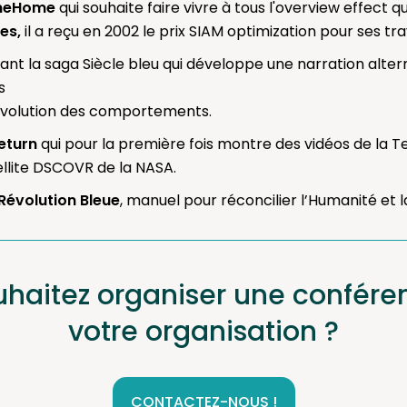
OneHome
qui souhaite faire vivre à tous l'overview effect 
es,
il a reçu en 2002 le prix SIAM optimization pour ses tr
ant la saga Siècle bleu qui développe une narration alter
s
révolution des comportements.
eturn
qui pour la première fois montre des vidéos de la T
ellite DSCOVR de la NASA.
Révolution Bleue
, manuel pour réconcilier l’Humanité et l
uhaitez organiser une confére
votre organisation ?
CONTACTEZ-NOUS !