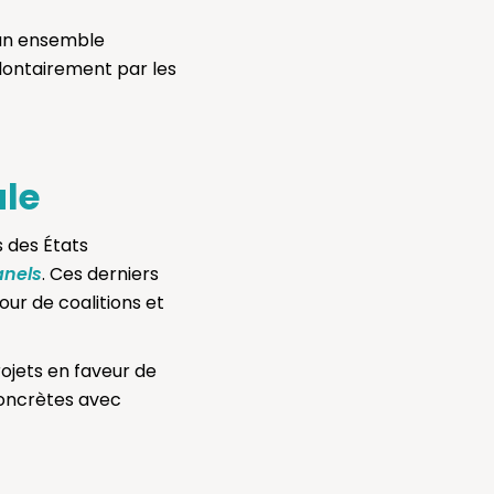
 un ensemble
lontairement par les
ale
s des États
anels
. Ces derniers
ur de coalitions et
ojets en faveur de
concrètes avec