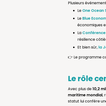
Plusieurs événement
Le
One Ocean 
Le
Blue Econo
économiques et
La
Conférence 
résilience côtiè
Et bien sûr,
la 
👉 Le programme com
Le rôle ce
Avec plus de
10,2 m
maritime mondial
,
statut lui confère u