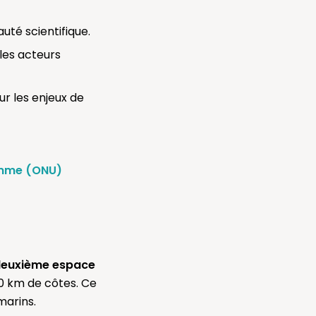
uté scientifique.
 les acteurs
sur les enjeux de
mme (ONU)
euxième espace
00 km de côtes. Ce
marins.