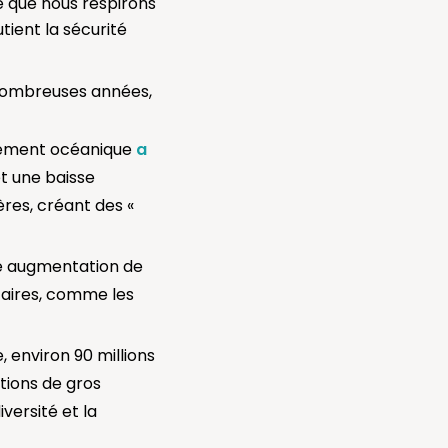
e que nous respirons
utient la sécurité
 nombreuses années,
fement océanique
a
t une baisse
res, créant des «
ne augmentation de
lcaires, comme les
 environ 90 millions
tions de gros
versité et la