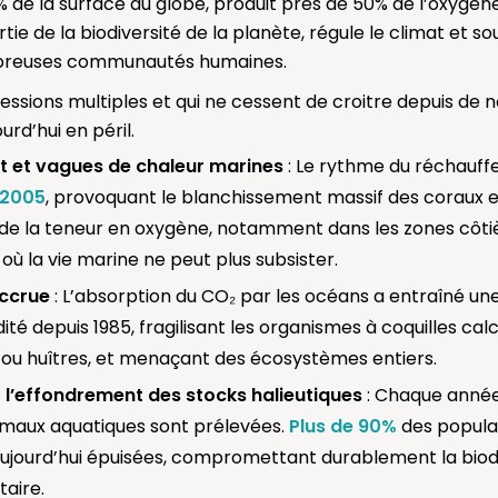
 de la surface du globe, produit près de 50% de l’oxygèn
tie de la biodiversité de la planète, régule le climat et so
breuses communautés humaines.
essions multiples et qui ne cessent de croitre depuis de
urd’hui en péril.
 et vagues de chaleur marines
: Le rythme du réchauf
 2005
, provoquant le blanchissement massif des coraux e
e la teneur en oxygène, notamment dans les zones côtiè
où la vie marine ne peut plus subsister.
accrue
: L’absorption du CO₂ par les océans a entraîné u
dité depuis 1985, fragilisant les organismes à coquilles ca
 ou huîtres, et menaçant des écosystèmes entiers.
 l’effondrement des stocks halieutiques
: Chaque année,
imaux aquatiques sont prélevées.
Plus de 90%
des popula
ujourd’hui épuisées, compromettant durablement la biodi
taire.