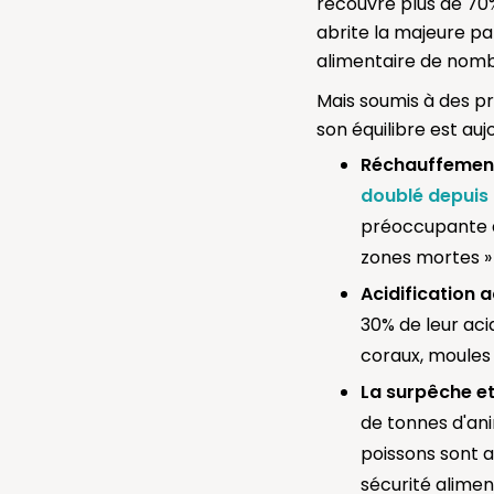
recouvre plus de 70%
abrite la majeure par
alimentaire de nom
Mais soumis à des pr
son équilibre est aujo
Réchauffement
doublé depuis
préoccupante d
zones mortes » 
Acidification 
30% de leur aci
coraux, moules
La surpêche et
de tonnes d'an
poissons sont a
sécurité alimen